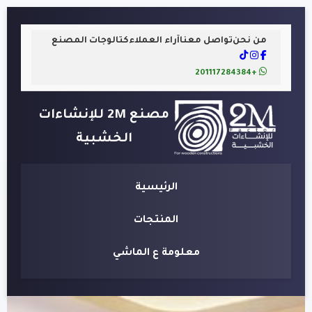
من نحن
تواصل معنا
آراء العملاء
كتالوجات المصنع
+201117284384
مصنع 2M للإنشاءات
الخشبية
الرئيسية
المنتجات
معلومة ع الماشي