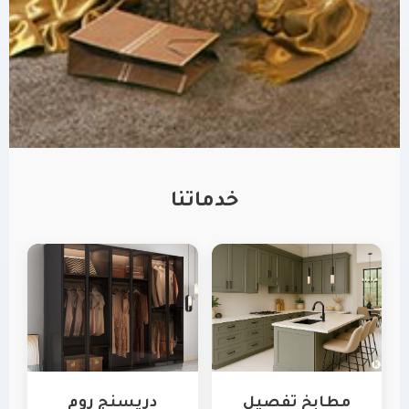
خدماتنا
مطابخ تفصيل
دريسنج روم