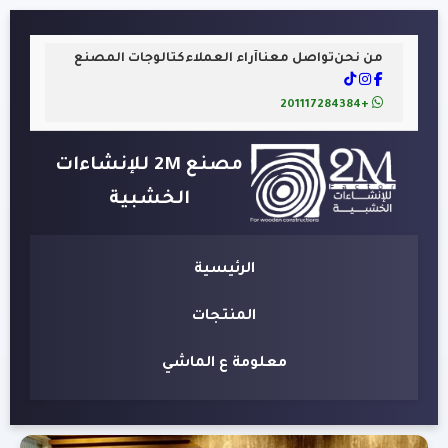
من نحن
تواصل معنا
آراء العملاء
كتالوجات المصنع
+201117284384
مصنع 2M للإنشاءات
الخشبية
الرئيسية
المنتجات
معلومة ع الماشي