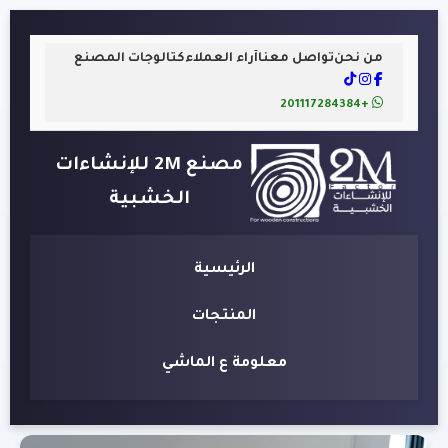
من نحن
تواصل معنا
آراء العملاء
كتالوجات المصنع
+201117284384
مصنع 2M للإنشاءات
الخشبية
الرئيسية
المنتجات
معلومة ع الماشي